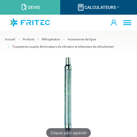
DEVIS
CALCULATEURS
Accueil
Produits
Réfrigération
Accessoires de ligne
Tuyauteries souple, éliminateurs de vibration et silencieux de refoulement
Cliquez pour agrandir