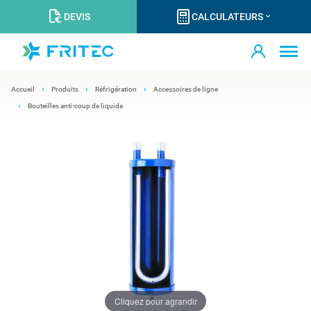
DEVIS
CALCULATEURS
Accueil
Produits
Réfrigération
Accessoires de ligne
Bouteilles anti-coup de liquide
Cliquez pour agrandir