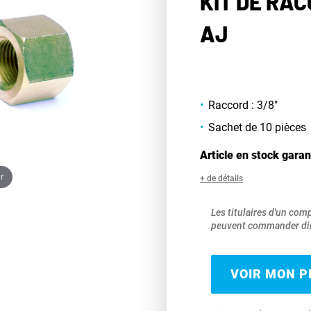
KIT DE RA
AJ
Raccord : 3/8"
Sachet de 10 pièces
Article en stock garan
r
+ de détails
Les titulaires d'un com
peuvent commander dir
VOIR MON PR