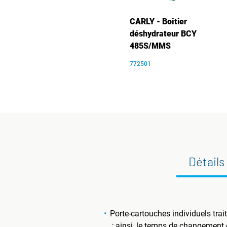
CARLY - Boîtier
déshydrateur BCY
485S/MMS
772501
Détails
Porte-cartouches individuels tra
; ainsi, le temps de changement 