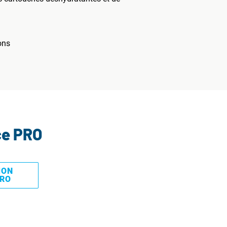
ons
ce PRO
MON
PRO