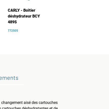
CARLY - Boîtier
déshydrateur BCY
489S
772505
gements
 un changement aisé des cartouches
es cartouches déshydratantes et de