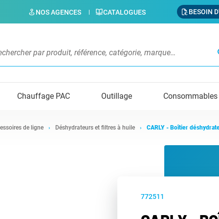
BESOIN D
NOS AGENCES
CATALOGUES
s
Chauffage PAC
Outillage
Consommables
essoires de ligne
Déshydrateurs et filtres à huile
CARLY - Boîtier déshydr
772511