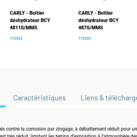
CARLY - Boîtier
CARLY - Boîtier
déshydrateur BCY
déshydrateur BCY
4811S/MMS
487S/MMS
772502
772503
Caractéristiques
Liens & téléchar
ités contre la corrosion par zingage, à débattement réduit pour
est très réduit, limitant les temps d’exposition à l’atmosphère d