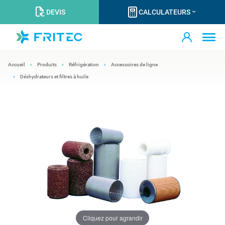
DEVIS
CALCULATEURS
Accueil
Produits
Réfrigération
Accessoires de ligne
Déshydrateurs et filtres à huile
Cliquez pour agrandir