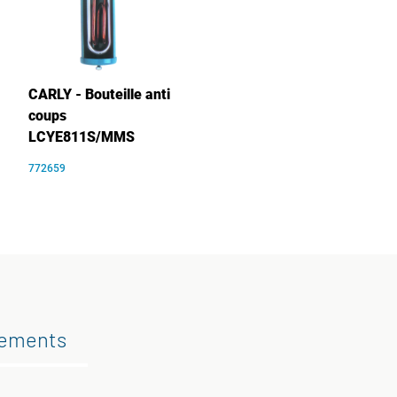
CARLY - Bouteille anti
coups
LCYE811S/MMS
772659
gements