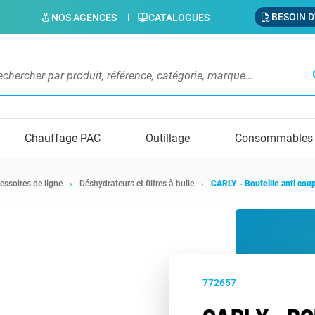
BESOIN D
NOS AGENCES
CATALOGUES
s
Chauffage PAC
Outillage
Consommables
essoires de ligne
Déshydrateurs et filtres à huile
CARLY - Bouteille anti co
772657