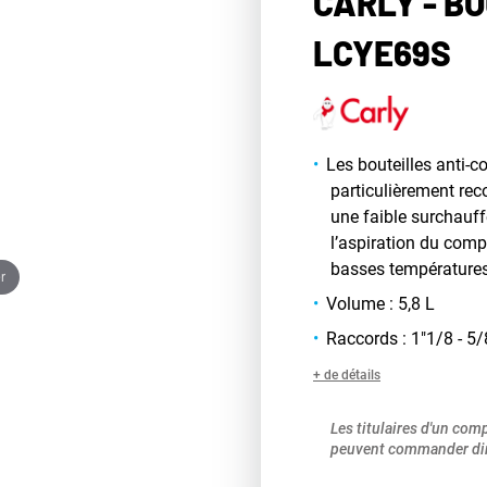
CARLY - B
LCYE69S
Les bouteilles anti-
particulièrement re
une faible surchauff
l’aspiration du compr
basses températures, 
r
Volume : 5,8 L
Raccords : 1"1/8 - 5/
+ de détails
Les titulaires d'un com
peuvent commander dir