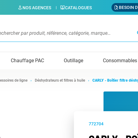
BESOIN D
NOS AGENCES
CATALOGUES
s
Chauffage PAC
Outillage
Consommables
essoires de ligne
Déshydrateurs et filtres à huile
CARLY - Boîtier filtre dés
772704