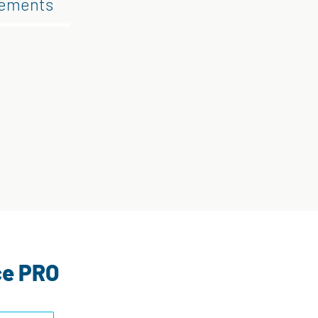
gements
ce PRO