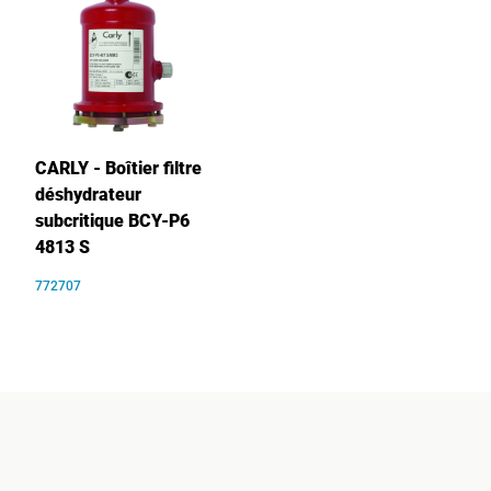
CARLY - Boîtier filtre
déshydrateur
subcritique BCY-P6
4813 S
772707