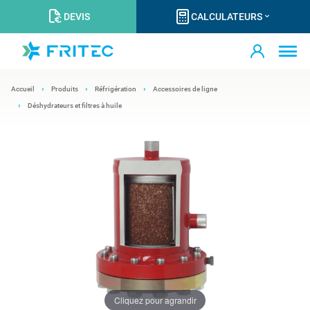
DEVIS
CALCULATEURS
Accueil
Produits
Réfrigération
Accessoires de ligne
Déshydrateurs et filtres à huile
Cliquez pour agrandir