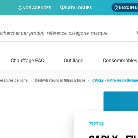
BESOIN D
NOS AGENCES
CATALOGUES
s
Chauffage PAC
Outillage
Consommables
essoires de ligne
Déshydrateurs et filtres à huile
CARLY - Filtre de nettoya
772731