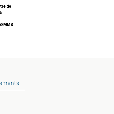
ltre de
à
1S/MMS
gements