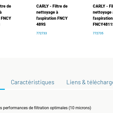
ltre de
CARLY - Filtre de
CARLY - Fi
à
nettoyage à
nettoyage 
on FNCY
l'aspiration FNCY
l'aspiration
S
489S
FNCY481
772733
772735
Caractéristiques
Liens & téléchar
s performances de filtration optimales (10 microns)