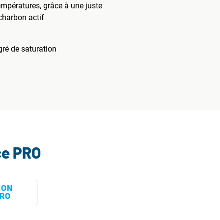
températures, grâce à une juste
 charbon actif
gré de saturation
ce PRO
MON
PRO