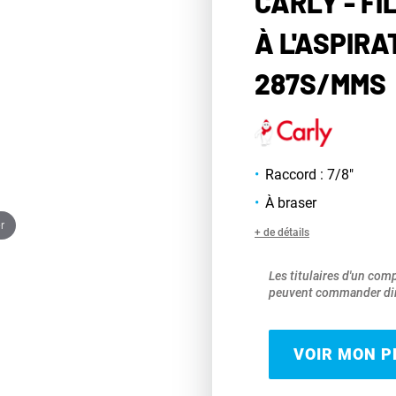
CARLY - FI
À L'ASPIRA
287S/MMS
Raccord : 7/8"
À braser
r
+ de détails
Les titulaires d'un com
peuvent commander dir
VOIR MON PR