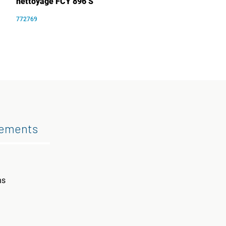
nettoyage FCY 896 S
772769
gements
ns