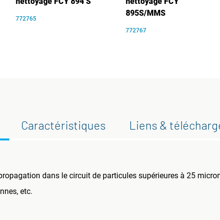
nettoyage FCY 894 S
nettoyage FCY
895S/MMS
772765
772767
Caractéristiques
Liens & téléchar
a propagation dans le circuit de particules supérieures à 25 micro
nnes, etc.