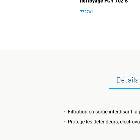
nettoyage FCY 702 S
772761
Détails
Filtration en sortie interdisant l
Protége les détendeurs, électrova