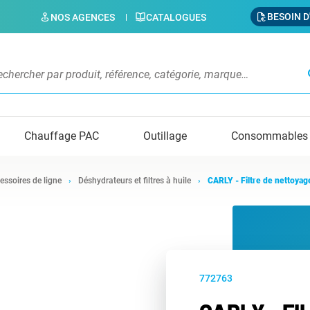
BESOIN D
NOS AGENCES
CATALOGUES
s
Chauffage PAC
Outillage
Consommables
essoires de ligne
Déshydrateurs et filtres à huile
CARLY - Filtre de nettoya
772763