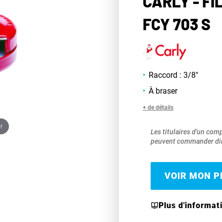
CARLY - FI
FCY 703 S
Raccord : 3/8"
À braser
+ de détails
r
Les titulaires d'un com
peuvent commander dir
VOIR MON PR
Plus d'informat