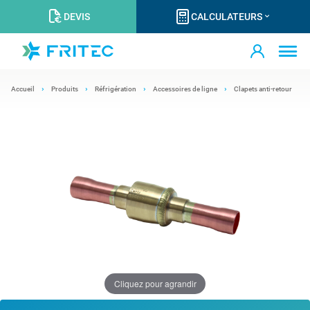
DEVIS
CALCULATEURS
Accueil
Produits
Réfrigération
Accessoires de ligne
Clapets anti-retour
Cliquez pour agrandir