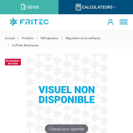
DEVIS
CALCULATEURS
Accueil
Produits
Réfrigération
Régulation et surveillance
Coffrets électriques
Cliquez pour agrandir