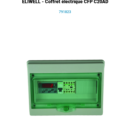
ELIWELL - Coffret électrique CFP C20AD
791823