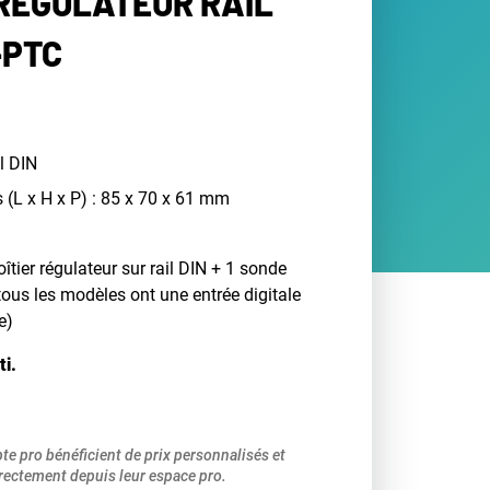
 RÉGULATEUR RAIL
-PTC
l DIN
 (L x H x P) : 85 x 70 x 61 mm
îtier régulateur sur rail DIN + 1 sonde
tous les modèles ont une entrée digitale
e)
ti.
pte pro bénéficient de prix personnalisés et
ectement depuis leur espace pro.