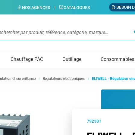
BESOIN D
NOS AGENCES
CATALOGUES
s
Chauffage PAC
Outillage
Consommables
ulation et surveillance
Régulateurs électroniques
ELIWELL - Régulateur en
792301