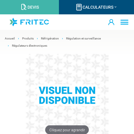
DEVIS
CALCULATEURS
Accueil
Produits
Réfrigération
Régulation et surveillance
Régulateurs électroniques
Cliquez pour agrandir