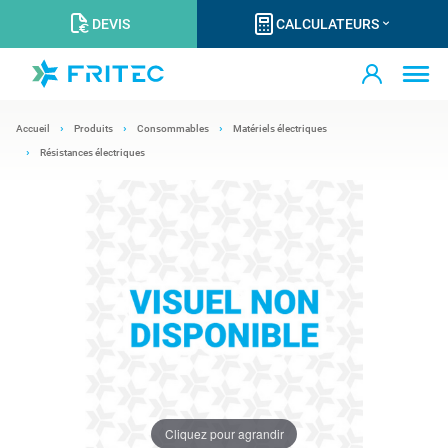
DEVIS
CALCULATEURS
Accueil
Produits
Consommables
Matériels électriques
Résistances électriques
Cliquez pour agrandir