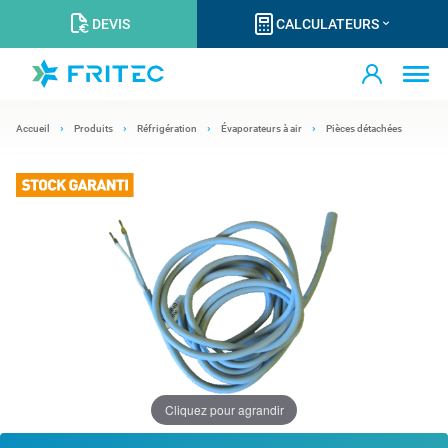
DEVIS
CALCULATEURS
Accueil
Produits
Réfrigération
Évaporateurs à air
Pièces détachées
Cliquez pour agrandir