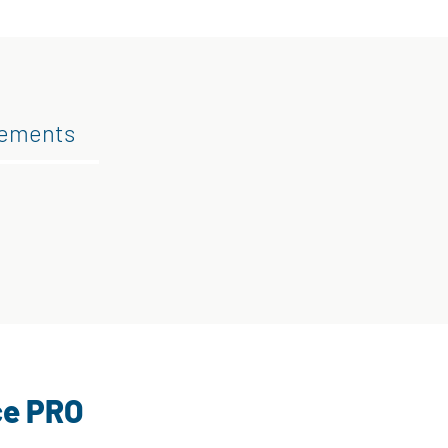
gements
ce PRO