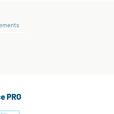
gements
ce PRO