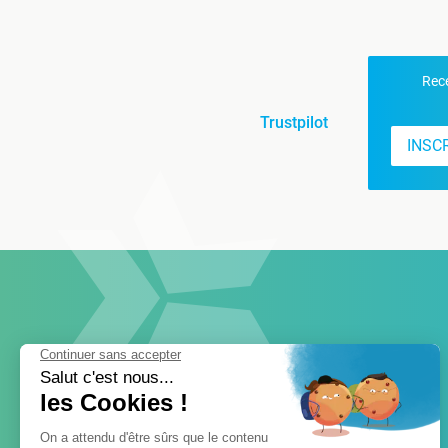
Rece
Trustpilot
INSC