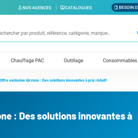
BESOIN D
NOS AGENCES
CATALOGUES
s
Chauffage PAC
Outillage
Consommables
Offre exclusive Airzone : Des solutions innovantes à prix réduit!
one : Des solutions innovantes à