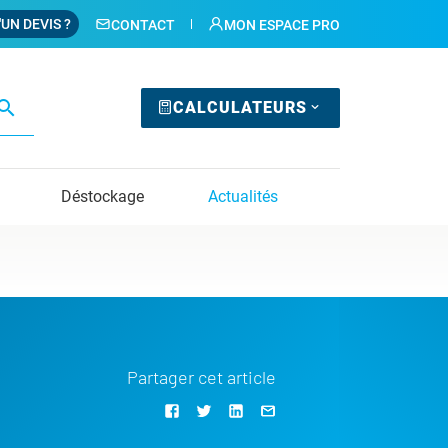
'UN DEVIS ?
CONTACT
MON ESPACE PRO
earch
CALCULATEURS
Déstockage
Actualités
Partager cet article