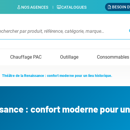
BESOIN D
NOS AGENCES
CATALOGUES
s
Chauffage PAC
Outillage
Consommables
Théâtre de la Renaissance : confort moderne pour un lieu historique.
ssance : confort moderne pour un