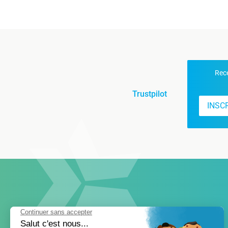
Rece
Trustpilot
INSC