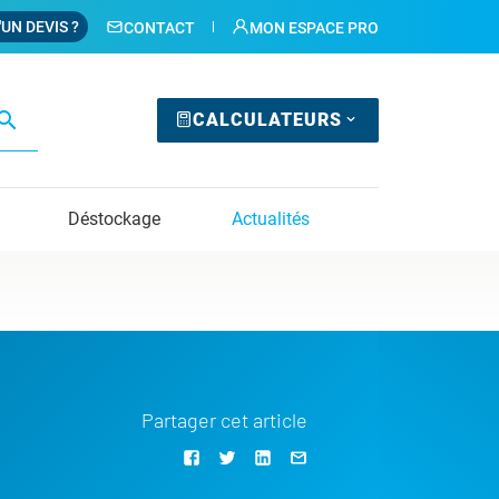
'UN DEVIS ?
CONTACT
MON ESPACE PRO
earch
CALCULATEURS
Déstockage
Actualités
Partager cet article