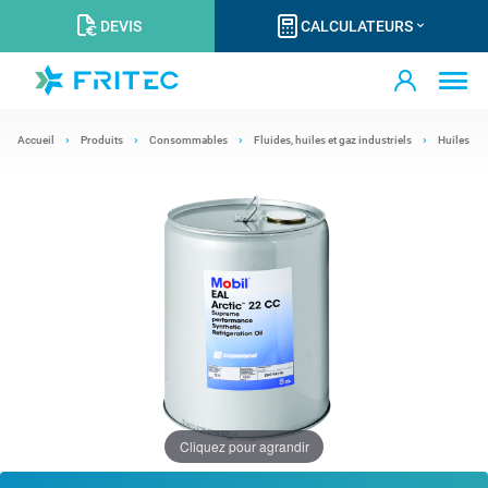
DEVIS
CALCULATEURS
Accueil
Produits
Consommables
Fluides, huiles et gaz industriels
Huiles
Cliquez pour agrandir