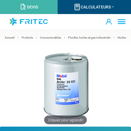
DEVIS
CALCULATEURS
Accueil
Produits
Consommables
Fluides, huiles et gaz industriels
Huiles
Cliquez pour agrandir