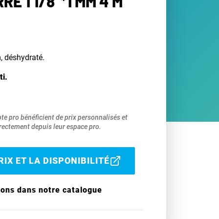
RE 1 1/8"*1 MM 4 M
m, déshydraté.
ti.
pte pro bénéficient de prix personnalisés et
ectement depuis leur espace pro.
IX ET LA DISPONIBILITÉ
ions dans notre catalogue