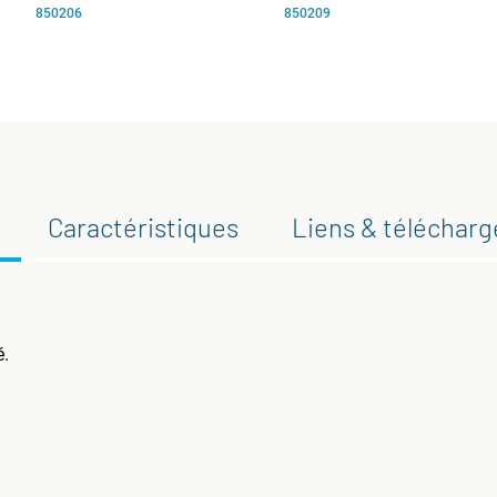
850206
850209
Caractéristiques
Liens & téléchar
é.