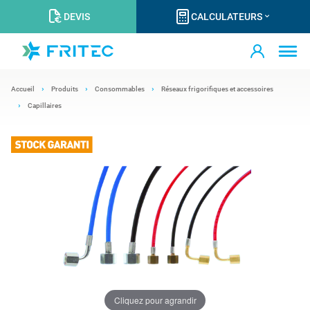
DEVIS
CALCULATEURS
Accueil
Produits
Consommables
Réseaux frigorifiques et accessoires
Capillaires
Cliquez pour agrandir