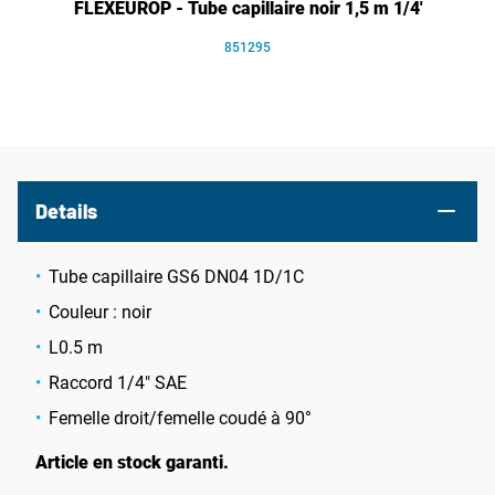
FLEXEUROP - Tube capillaire noir 1,5 m 1/4'
851295
Details
Tube capillaire GS6 DN04 1D/1C
Couleur : noir
L0.5 m
Raccord 1/4" SAE
Femelle droit/femelle coudé à 90°
Article en stock garanti.