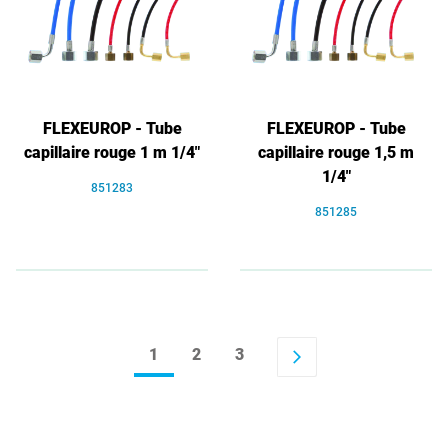
FLEXEUROP - Tube
FLEXEUROP - Tube
capillaire rouge 1 m 1/4"
capillaire rouge 1,5 m
1/4"
851283
851285
1
2
3
arrow_forward_ios