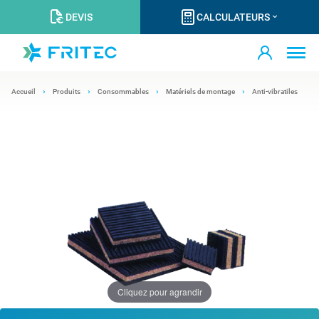
DEVIS
CALCULATEURS
Accueil
Produits
Consommables
Matériels de montage
Anti-vibratiles
Cliquez pour agrandir