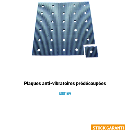
Plaques anti-vibratoires prédécoupées
855109