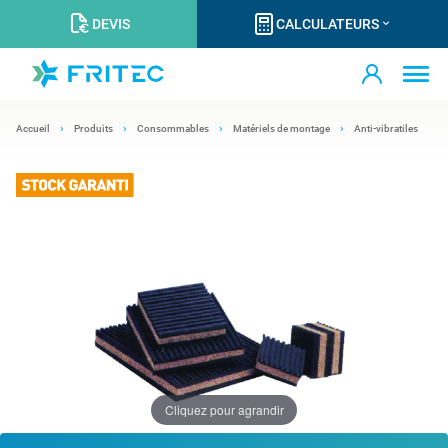
DEVIS
CALCULATEURS
Accueil
Produits
Consommables
Matériels de montage
Anti-vibratiles
Cliquez pour agrandir