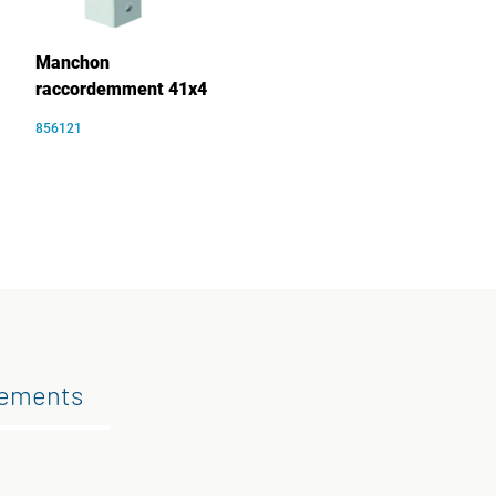
Manchon
raccordemment 41x4
856121
gements