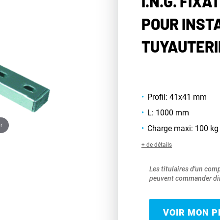
I.N.G. FIX
POUR INST
TUYAUTERI
Profil: 41x41 mm
L: 1000 mm
r
Charge maxi: 100 kg
+ de détails
Les titulaires d'un com
peuvent commander dir
VOIR MON PR