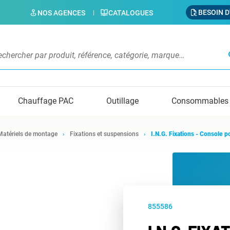
BESOIN D
NOS AGENCES
CATALOGUES
s
Chauffage PAC
Outillage
Consommables
Matériels de montage
Fixations et suspensions
I.N.G. Fixations - Console po
855586