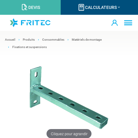
DEVIS
CALCULATEURS
Accueil
Produits
Consommables
Matériels de montage
Fixations et suspensions
Cliquez pour agrandir