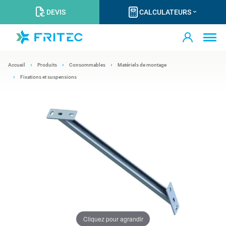
DEVIS
CALCULATEURS
Accueil
Produits
Consommables
Matériels de montage
Fixations et suspensions
Cliquez pour agrandir