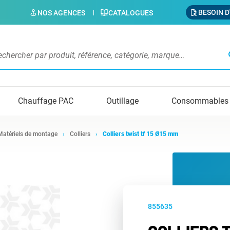
BESOIN D
NOS AGENCES
CATALOGUES
s
Chauffage PAC
Outillage
Consommables
Matériels de montage
Colliers
Colliers twist tf 15 Ø15 mm
855635