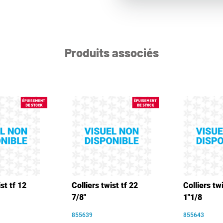
Produits associés
st tf 12
Colliers twist tf 22
Colliers twi
7/8"
1"1/8
855639
855643