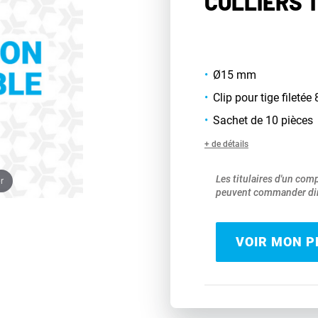
COLLIERS T
Ø15 mm
Clip pour tige fileté
Sachet de 10 pièces
+ de détails
Les titulaires d'un com
r
peuvent commander dir
VOIR MON PR