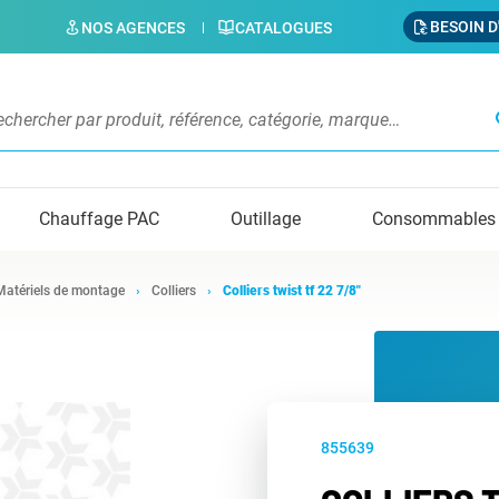
BESOIN D
NOS AGENCES
CATALOGUES
s
Chauffage PAC
Outillage
Consommables
Matériels de montage
Colliers
Colliers twist tf 22 7/8"
855639