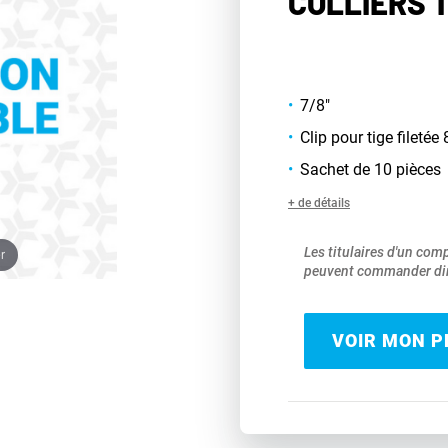
COLLIERS T
7/8"
Clip pour tige fileté
Sachet de 10 pièces
+ de détails
Les titulaires d'un com
r
peuvent commander dir
VOIR MON PR