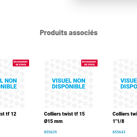
Produits associés
st tf 12
Colliers twist tf 15
Colliers twi
Ø15 mm
1"1/8
855635
855643