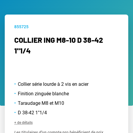
855725
COLLIER ING M8-10 D 38-42
1"1/4
Collier série lourde à 2 vis en acier
Finition zinguée blanche
Taraudage M8 et M10
D 38-42 1"1/4
+ de détails
Les titulaires d'un compte pro bénéficient de prix