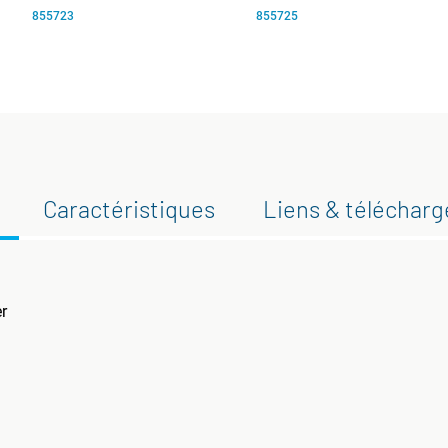
855723
855725
Caractéristiques
Liens & téléchar
er