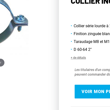
COLLIER ING
Collier série lourde à 
Finition zinguée bla
Taraudage M8 et M1
D 60-64 2"
+ de détails
r
Les titulaires d'un com
peuvent commander dir
VOIR MON PR