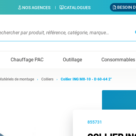
BESOIN D
NOS AGENCES
CATALOGUES
s
Chauffage PAC
Outillage
Consommables
Matériels de montage
Colliers
Collier ING M8-10 - D 60-64 2"
855731