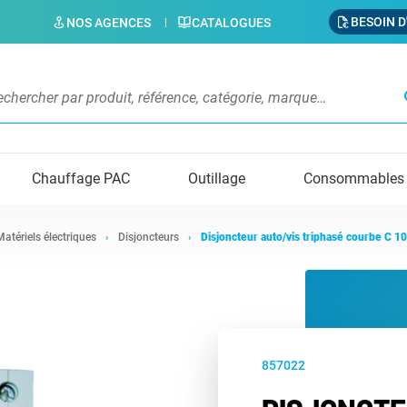
BESOIN D
NOS AGENCES
CATALOGUES
s
Chauffage PAC
Outillage
Consommables
Matériels électriques
Disjoncteurs
Disjoncteur auto/vis triphasé courbe C 10
857022