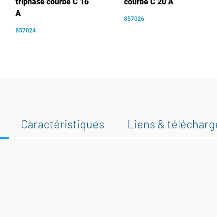
triphasé courbe C 16
courbe C 20 A
A
857026
857024
Caractéristiques
Liens & téléchar