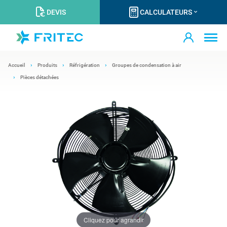
DEVIS
CALCULATEURS
Accueil
Produits
Réfrigération
Groupes de condensation à air
Pièces détachées
Cliquez pour agrandir