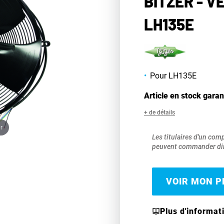
BITZER - V
LH135E
Pour LH135E
Article en stock garan
+ de détails
r
Les titulaires d'un com
peuvent commander dir
VOIR MON PR
Plus d'informat