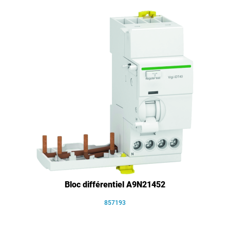
Bloc différentiel A9N21452
857193