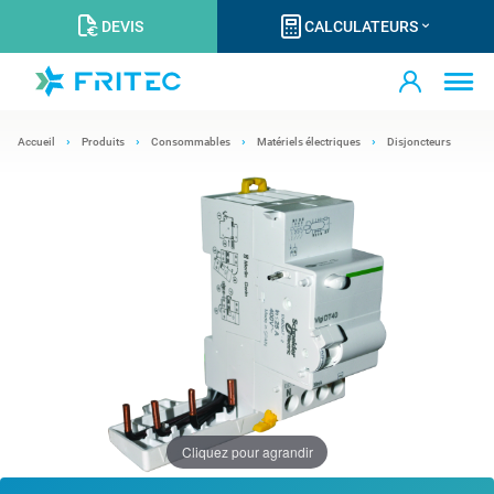
DEVIS
CALCULATEURS
Accueil
Produits
Consommables
Matériels électriques
Disjoncteurs
Cliquez pour agrandir