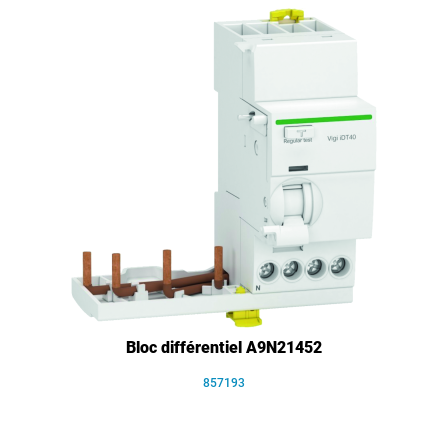
Bloc différentiel A9N21452
857193