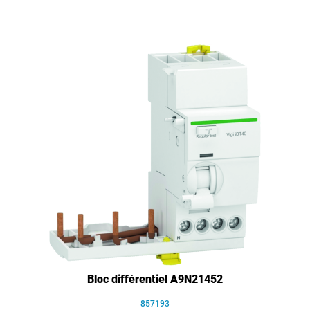
Bloc différentiel A9N21452
857193