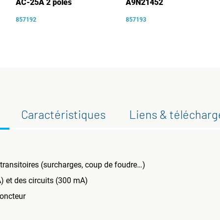
AC-25A 2 poles
A9N21452
857192
857193
Caractéristiques
Liens & téléchar
 transitoires (surcharges, coup de foudre…)
 et des circuits (300 mA)
joncteur