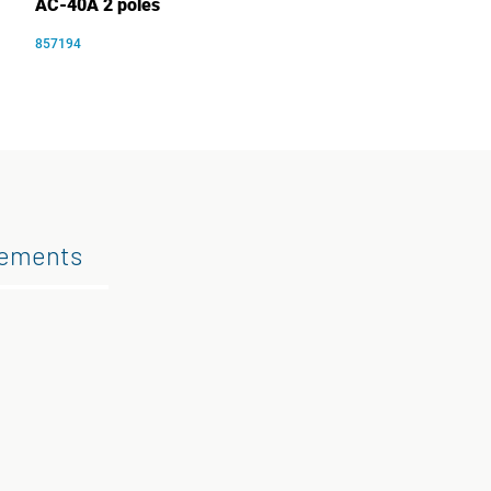
AC-40A 2 pôles
857194
gements