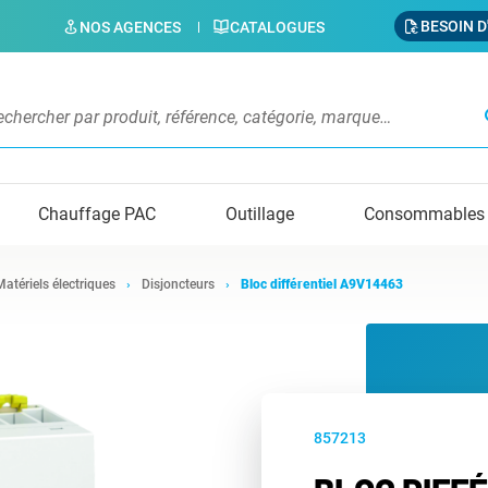
BESOIN D
NOS AGENCES
CATALOGUES
s
Chauffage PAC
Outillage
Consommables
Matériels électriques
Disjoncteurs
Bloc différentiel A9V14463
857213