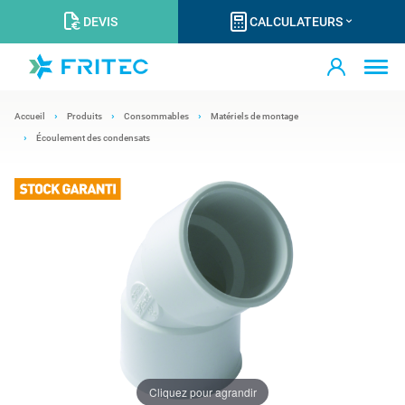
DEVIS
CALCULATEURS
Accueil
Produits
Consommables
Matériels de montage
Écoulement des condensats
Cliquez pour agrandir