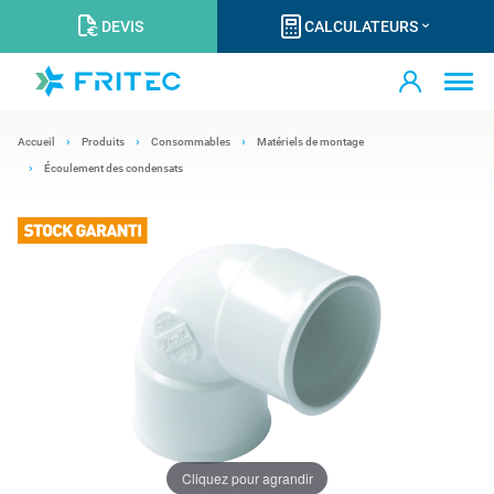
DEVIS
CALCULATEURS
Accueil
Produits
Consommables
Matériels de montage
Écoulement des condensats
Cliquez pour agrandir