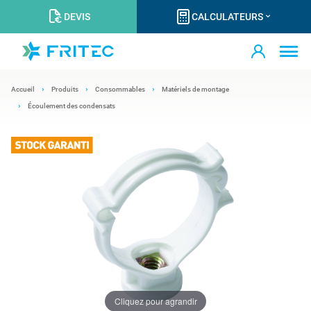
DEVIS
CALCULATEURS
Accueil
Produits
Consommables
Matériels de montage
Écoulement des condensats
Cliquez pour agrandir