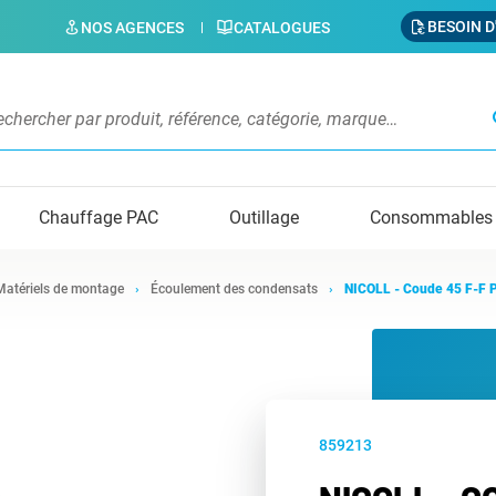
BESOIN D
NOS AGENCES
CATALOGUES
s
Chauffage PAC
Outillage
Consommables
Matériels de montage
Écoulement des condensats
NICOLL - Coude 45 F-F 
859213