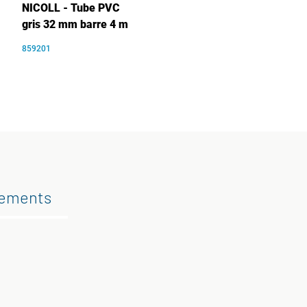
NICOLL - Tube PVC
gris 32 mm barre 4 m
859201
gements