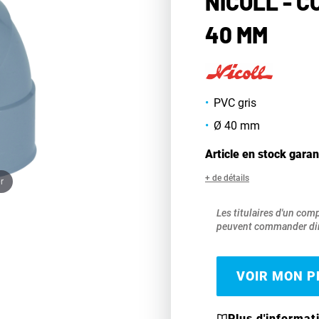
NICOLL - C
40 MM
PVC gris
Ø 40 mm
Article en stock garan
+ de détails
r
Les titulaires d'un com
peuvent commander dir
VOIR MON PR
Plus d'informat