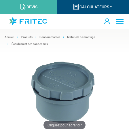
DEVIS
CALCULATEURS
Accueil
Produits
Consommables
Matériels de montage
Écoulement des condensats
Cliquez pour agrandir