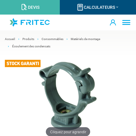
DEVIS
CALCULATEURS
Accueil
Produits
Consommables
Matériels de montage
Écoulement des condensats
Cliquez pour agrandir