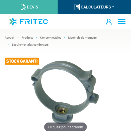
DEVIS
CALCULATEURS
Accueil
Produits
Consommables
Matériels de montage
Écoulement des condensats
Cliquez pour agrandir